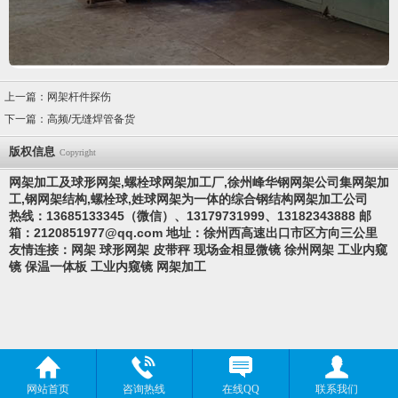
上一篇：
网架杆件探伤
下一篇：
高频/无缝焊管备货
版权信息
Copyright
网架加工及球形网架,螺栓球网架加工厂,徐州峰华钢网架公司集网架加
工,钢网架结构,螺栓球,
姓
球网架为一体的综合钢结构网架加工公司
热线：13685133345（微信）、13179731999、13182343888 邮
箱：
2120851977@qq.com
地址：徐州西高速出口市区方向三公里
友情连接：
网架
球形网架
皮带秤
现场金相显微镜
徐州网架
工业内窥
镜
保温一体板
工业内窥镜
网架加工
网站首页
咨询热线
在线QQ
联系我们