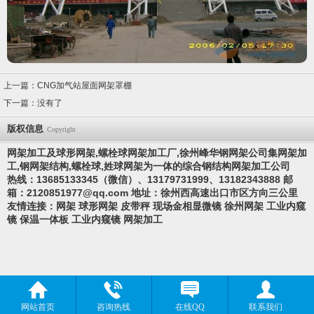
上一篇：
CNG加气站屋面网架罩棚
下一篇：没有了
版权信息
Copyright
网架加工及球形网架,螺栓球网架加工厂,徐州峰华钢网架公司集网架加
工,钢网架结构,螺栓球,
姓
球网架为一体的综合钢结构网架加工公司
热线：13685133345（微信）、13179731999、13182343888 邮
箱：
2120851977@qq.com
地址：徐州西高速出口市区方向三公里
友情连接：
网架
球形网架
皮带秤
现场金相显微镜
徐州网架
工业内窥
镜
保温一体板
工业内窥镜
网架加工
网站首页
咨询热线
在线QQ
联系我们