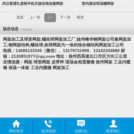
武汉黄浦礼堂附件机关游泳馆改建网架
室内游泳馆顶棚网架
首页
上一页
1/1
下一页
尾页
版权信息
Copyright
网架加工及球形网架,螺栓球网架加工厂,徐州峰华钢网架公司集网架加
工,钢网架结构,螺栓球,
姓
球网架为一体的综合钢结构网架加工公司
热线：13685133345（微信）、13179731999、13182343888 邮
箱：
2120851977@qq.com
地址：徐州西高速出口市区方向三公里
友情连接：
网架
球形网架
皮带秤
现场金相显微镜
徐州网架
工业内窥
镜
保温一体板
工业内窥镜
网架加工
网站首页
咨询热线
在线QQ
联系我们