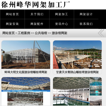
网站首页
关于我们
网架加工
网架设计
网架安装
网架配件
资讯中心
联系我们
网站首页
>
工程案例
>>
公共场馆
>>
游泳馆网架
蚌埠大明文化园游泳馆螺栓球网架
甘肃天水青鹃山螺栓球游泳馆网架