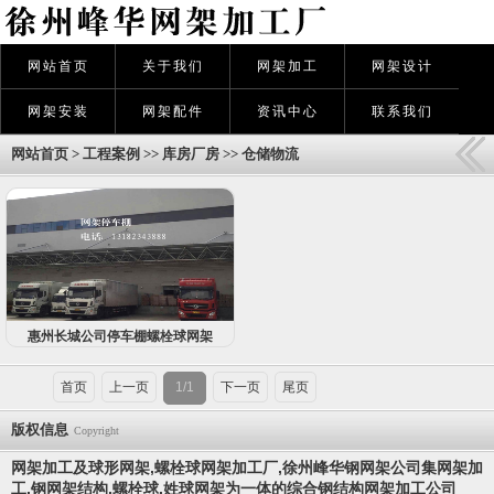
网站首页
关于我们
网架加工
网架设计
网架安装
网架配件
资讯中心
联系我们
网站首页
>
工程案例
>>
库房厂房
>>
仓储物流
惠州长城公司停车棚螺栓球网架
首页
上一页
1/1
下一页
尾页
版权信息
Copyright
网架加工及球形网架,螺栓球网架加工厂,徐州峰华钢网架公司集网架加
工,钢网架结构,螺栓球,
姓
球网架为一体的综合钢结构网架加工公司