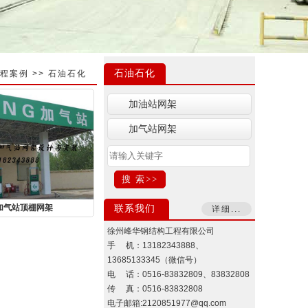
石油石化
程案例
>>
石油石化
加油站网架
加气站网架
加气站顶棚网架
联系我们
详细...
徐州峰华钢结构工程有限公司
手 机：13182343888、
13685133345（微信号）
电 话：0516-83832809、83832808
传 真：0516-83832808
电子邮箱:2120851977@qq.com